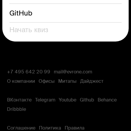
GitHub
+7 495 642 20 99
mail@evrone.com
О компании
Офисы
Митапы
Дайджест
ВКонтакте
Telegram
Youtube
Github
Behance
Dribbble
Cоглашение
Политика
Правила