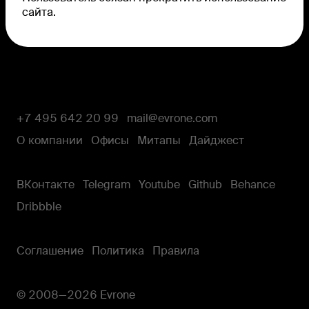
сайта.
+7 495 642 20 99
mail@evrone.com
О компании
Офисы
Митапы
Дайджест
ВКонтакте
Telegram
Youtube
Github
Behance
Dribbble
Cоглашение
Политика
Правила
© 2008—
2026
Evrone